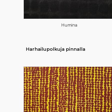
Humina
Harhailupolkuja pinnalla