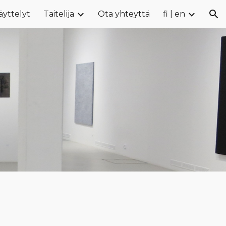
äyttelyt
Taitelija
Ota yhteyttä
fi | en
ion