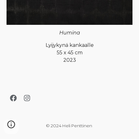
Humina
Lyijykynä
kankaalle
55
x
45
cm
2023
© 2024 Heli Penttinen